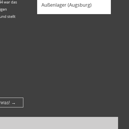
44 war das
Außenlager (Augsburg)
igen
nd stellt
 was!
→